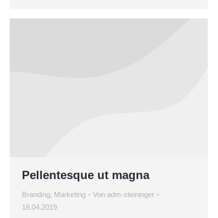
Pellentesque ut magna
Branding
,
Marketing
Von
adm-steininger
18.04.2019