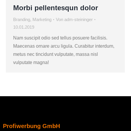
Morbi pellentesqun dolor
Branding
,
Marketing
Von
adm-steininger
10.01.2019
Nam suscipit odio sed tellus posuere facilisis.
Maecenas ornare arcu ligula. Curabitur interdum,
metus nec tincidunt vulputate, massa nisl
vulputate magna!
Profiwerbung GmbH