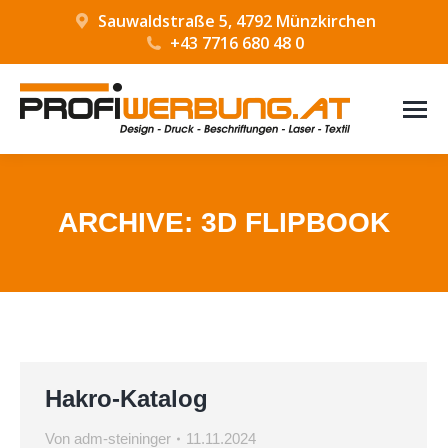
Sauwaldstraße 5, 4792 Münzkirchen
+43 7716 680 48 0
ARCHIVE:
3D FLIPBOOK
Hakro-Katalog
Von
adm-steininger
11.11.2024